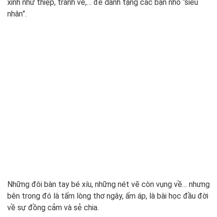
xinh như thiệp, tranh vẽ,… để dành tặng các bạn nhỏ “siêu
nhân”.
Những đôi bàn tay bé xíu, những nét vẽ còn vụng về… nhưng
bên trong đó là tấm lòng thơ ngây, ấm áp, là bài học đầu đời
về sự đồng cảm và sẻ chia.