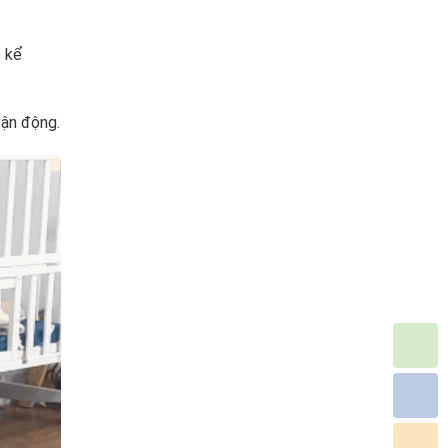
c kể
vận động.