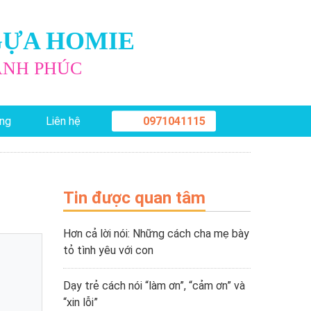
GỰA HOMIE
ẠNH PHÚC
0971041115
̣ng
Liên hệ
Tin được quan tâm
Hơn cả lời nói: Những cách cha mẹ bày
tỏ tình yêu với con
Dạy trẻ cách nói “làm ơn”, “cảm ơn” và
“xin lỗi”