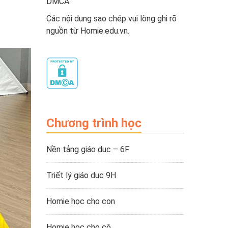
DMCA.
Các nội dung sao chép vui lòng ghi rõ
nguồn từ Homie.edu.vn.
Chương trình học
Nền tảng giáo dục – 6F
Triết lý giáo dục 9H
Homie học cho con
Homie học cho cô