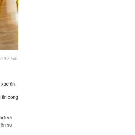
ừ 0-3 tuổi.
 xúc ăn.
i ăn xong
hơi và
yện sự