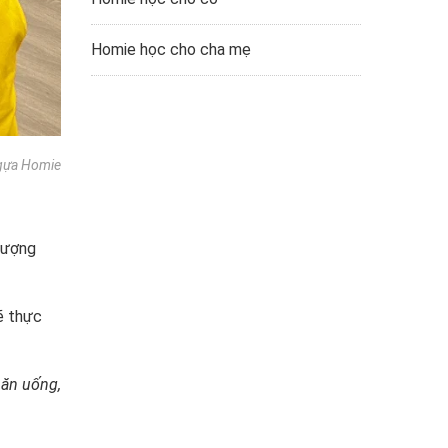
Homie học cho cha mẹ
gựa Homie
lượng
sẽ thực
 ăn uống,