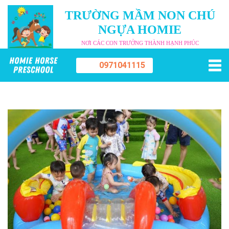
TRƯỜNG MẦM NON CHÚ
NGỰA HOMIE
NƠI CÁC CON TRƯỞNG THÀNH HẠNH PHÚC
0971041115