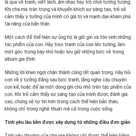
là qua vẽ tranh, viết lách, âm nhạc hay trò chơi tưởng tượng.
Khi cha mẹ trân trọng và khuyến khích sự sáng tạo, trẻ sẽ
cảm thấy ý tưởng của mình có giá trị và mạnh dạn khám phá
tài năng của bản thân.
Một cách để thể hiện sự ủng hộ là giữ gìn và tôn vinh những
tác phẩm của con. Hãy treo tranh của con lên tường, làm
một góc trưng bày nhỏ hoặc lưu giữ những bức vẽ trong
album gia đình.
Những lời khen ngợi chân thành cũng rất quan trọng. Hãy hỏi
con về ý tưởng đằng sau bức tranh, lắng nghe câu chuyện
con kể, hoặc để lại một dòng ghi chú nhỏ trên tác phẩm của
con. Khi trẻ cảm thấy sự sáng tạo của mình được đánh giá
cao, chúng sẽ tự tin hơn trong cách thể hiện bản thân,
không chỉ trong nghệ thuật mà cả trong cuộc sống.
Tình yêu lâu bền được xây dựng từ những điều đơn giản
Tình yêu thương của cha mẹ không chỉ được thể hiện bằng