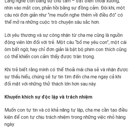
Lắng nghe con bằng sự chú tâm – đặt điện thoại xuống,
nhìn vào mắt con, phản hồi bằng sự đồng cảm. Đôi khi, một
câu nói đơn giản như “mẹ muốn nghe thêm về điều đó” có
thể mở ra những cuộc trò chuyện sâu sắc hơn.
Lời yêu thương và sự công nhận từ cha mẹ cũng là nguồn
động viên lớn đối với trẻ. Một câu “bố mẹ yêu con”, một cái
ôm bất ngờ, hay chỉ đơn giản là bật bộ phim con thích cũng
có thể khiến con cảm thấy được trân trọng.
Khi trẻ biết rằng mình có thể thoải mái chia sẻ và nhận được
sự thấu hiểu, chúng sẽ tự tin tìm đến cha mẹ ngay cả khi
đối mặt với những thử thách lớn hơn sau này.
Khuyến khích sự độc lập và trách nhiệm
Muốn con tự tin và có khả năng tự lập, cha mẹ cần tạo điều
kiện để con tự chịu trách nhiệm trong những việc nhỏ hàng
ngày.