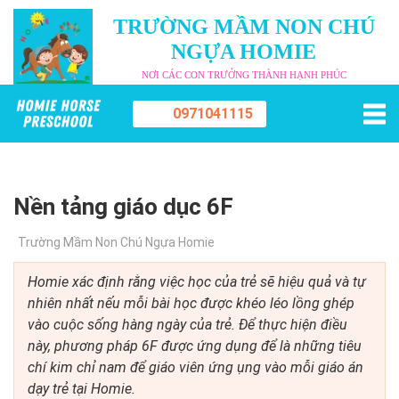
TRƯỜNG MẦM NON CHÚ
NGỰA HOMIE
NƠI CÁC CON TRƯỞNG THÀNH HẠNH PHÚC
0971041115
Nền tảng giáo dục 6F
Trường Mầm Non Chú Ngựa Homie
Homie xác định rằng việc học của trẻ sẽ hiệu quả và tự
nhiên nhất nếu mỗi bài học được khéo léo lồng ghép
vào cuộc sống hàng ngày của trẻ. Để thực hiện điều
này, phương pháp 6F được ứng dụng để là những tiêu
chí kim chỉ nam để giáo viên ứng ụng vào mỗi giáo án
dạy trẻ tại Homie.