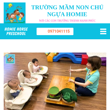
TRƯỜNG MẦM NON CHÚ
NGỰA HOMIE
NƠI CÁC CON TRƯỞNG THÀNH HẠNH PHÚC
0971041115