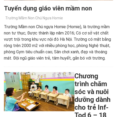
Tuyển dụng giáo viên mầm non
Trường Mầm Non Chú Ngựa Homie
Trường Mầm non Chú ngựa Homie (Homie), là trường mầm
non tư thục; Được thành lập năm 2016; Có cơ sở vật chất
vượt trội trong khu vực nội đô Hà Nội. Trường có mặt bằng
rộng trên 2000 m2 với nhiều phòng học, phòng Nghệ thuật,
phòng Gym tiêu chuẩn cao; Sân chơi xanh, đẹp và thoáng
mát. Đội ngũ giáo viên trẻ, tâm huyết, gắn bó với trường.
Chương
trình chăm
sóc và nuôi
dưỡng dành
cho trẻ Inf-
Tod 6 – 18