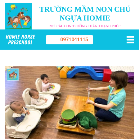
TRƯỜNG MẦM NON CHÚ
NGỰA HOMIE
NƠI CÁC CON TRƯỞNG THÀNH HẠNH PHÚC
0971041115