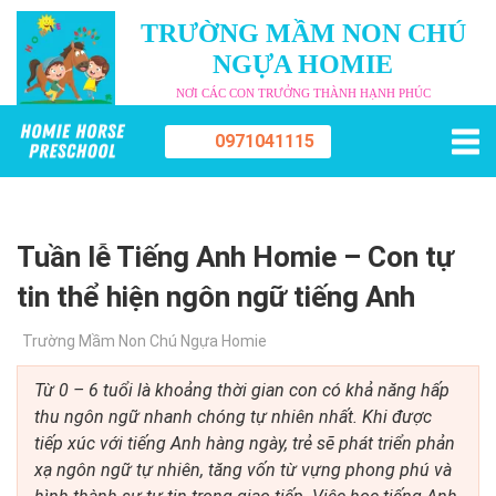
TRƯỜNG MẦM NON CHÚ
NGỰA HOMIE
NƠI CÁC CON TRƯỞNG THÀNH HẠNH PHÚC
0971041115
Tuần lễ Tiếng Anh Homie – Con tự
tin thể hiện ngôn ngữ tiếng Anh
Trường Mầm Non Chú Ngựa Homie
Từ 0 – 6 tuổi là khoảng thời gian con có khả năng hấp
thu ngôn ngữ nhanh chóng tự nhiên nhất. Khi được
tiếp xúc với tiếng Anh hàng ngày, trẻ sẽ phát triển phản
xạ ngôn ngữ tự nhiên, tăng vốn từ vựng phong phú và