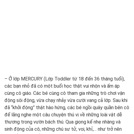
– Ở lớp MERCURY (Lớp Toddler từ 18 đến 36 tháng tuổi),
các bạn nhỏ đã có một buổi học thật vui nhộn và ấm áp
cùng cô giáo. Các bé cùng cô tham gia những trò chơi vận
động sôi động, vừa chạy nhảy vừa cười vang cả lớp. Sau khi
đã “khởi động” thật hào hứng, các bé ngồi quây quần bên cô
để lắng nghe một câu chuyện thú vị về những loài vật dễ
thương trong vườn bách thú. Qua giọng kể nhẹ nhàng và
sinh động của cô, những chú sư tử, voi, khỉ,… như trở nên