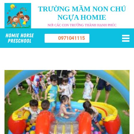
TRƯỜNG MẦM NON CHÚ
NGỰA HOMIE
NƠI CÁC CON TRƯỞNG THÀNH HẠNH PHÚC
0971041115